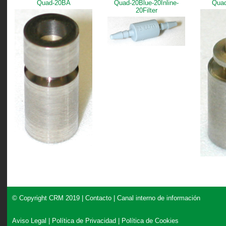
Quad-20BA
Quad-20Blue-20Inline-
Qua
20Filter
© Copyright CRM 2019 |
Contacto
|
Canal interno de información
Aviso Legal
|
Política de Privacidad
|
Política de Cookies